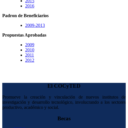
2015
2016
Padron de Beneficiarios
2009-2013
Propuestas Aprobadas
2009
2010
2011
2012
El COCyTED
Promueve la creación y vinculación de nuevos institutos de
investigación y desarrollo tecnológico, involucrando a los sectores
productivo, académico y social.
Becas