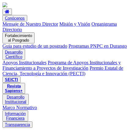
Conócenos
Mensaje de Nuestro Director
Misión y Visión
Organigrama
Directorio
Fortalecimiento
al Posgrado
Guia para estudio de un posgrado
Programas PNPC en Durango
Desarrollo
Científico
Apoyos Institucionales
Programa de Apoyos Institucionales y
Financiamiento a Proyectos de Investigación
Premio Estatal de
Ciencia, Tecnología e Innovación (PECTI)
SEICTI
Revista
Sapiens+
Desarrollo
Institucional
Marco Normativo
Información
Financiera
Transparencia